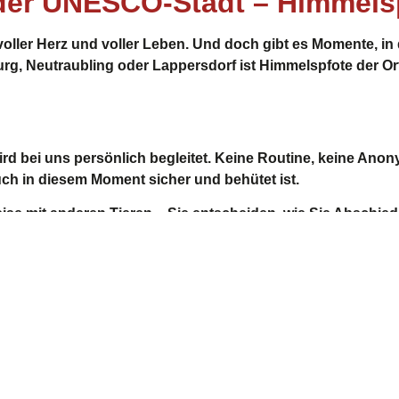
n der UNESCO-Stadt – Himmel
 voller Herz und voller Leben. Und doch gibt es Momente, in
urg
,
Neutraubling
oder
Lappersdorf
ist Himmelspfote der Or
wird bei uns persönlich begleitet. Keine Routine, keine An
uch in diesem Moment sicher und behütet ist.
ise mit anderen Tieren – Sie entscheiden, wie Sie Abschi
 ist ein Versprechen: Ihr Tier bleibt nicht nur in Ihrem He
nungszeiten
Social Media