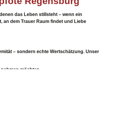
spfote Regensburg
 denen das Leben stillsteht – wenn ein
t, an dem Trauer Raum findet und Liebe
onymität – sondern echte Wertschätzung. Unser
ed nehmen möchten.
rzen – sondern auch in unserer Achtung.
Partner