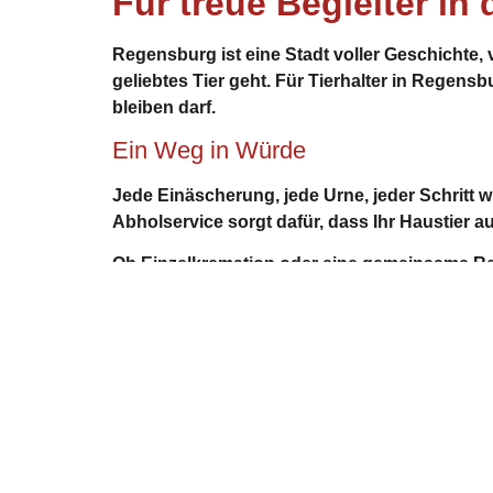
Für treue Begleiter i
Regensburg
ist eine Stadt voller Geschichte,
geliebtes Tier geht. Für Tierhalter in
Regensb
bleiben darf.
Ein Weg in Würde
Jede Einäscherung, jede Urne, jeder Schritt 
Abholservice sorgt dafür, dass Ihr Haustier a
Ob Einzelkremation oder eine gemeinsame Re
Ein Ort der Erinnerung
Himmelspfote ist mehr als ein Krematorium. Es
Kontakt
Öff