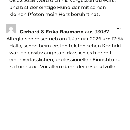
06.02.2026 Werd dich nie vergessen du warst
und bist der einzige Hund der mit seinen
kleinen Pfoten mein Herz berührt hat.
…
Gerhard & Erika Baumann
aus
93087
Alteglofsheim
schrieb am
1. Januar 2026
um
17:54
Hallo, schon beim ersten telefonischen Kontakt
war ich positiv angetan, dass ich es hier mit
einer verlässlichen, professionellen Einrichtung
zu tun habe. Vor allem dann der respektvolle
Achtsame und Empathische Empfang und der
weitere Umgang von der visuellen
Einäscherung bis hin zur Urnenübergabe, habe
alles in einem würdevollen Rahmen
stattgefunden. Wir können das
Tierkrematorium Himmelspfote in Aicha v. Wald
nur empfehlen. Veit *27.08.2010 +30.12.25 Danke
und mit freundlichen Grüßen