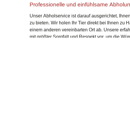
Professionelle und einfühlsame Abholu
Unser Abholservice ist darauf ausgerichtet, Ihn
zu bieten. Wir holen Ihr Tier direkt bei Ihnen zu 
einem anderen vereinbarten Ort ab. Unsere erfa
mit größter Sorgfalt und Respekt vor, um die Wür
Zeitpunkt zu wahren.
Flexible Abholzeiten
Wir bieten flexible Abholzeiten an, um Ihren Bed
Tieres gerecht zu werden. Unser Service ist rund
einschließlich Nacht- und Wochenenddiensten, da
Verfügung stehen können, wenn Sie uns benötig
Sicherer und würdevoller Transport
Ihr Tier wird in einem speziell ausgestatteten Fah
sichere und würdevolle Überführung Ihres Hausti
Fahrzeuge, die den höchsten Standards entspre