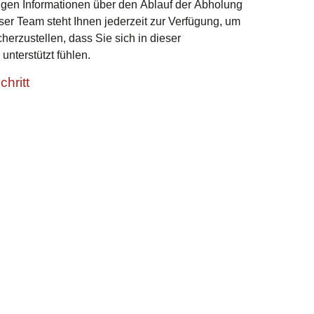
igen Informationen über den Ablauf der Abholung
er Team steht Ihnen jederzeit zur Verfügung, um
erzustellen, dass Sie sich in dieser
unterstützt fühlen.
hritt
ir auch Unterstützung bei der Dokumentation
 Schritten an. Unser Ziel ist es, Ihnen so viel
damit Sie sich auf die Trauer und Erinnerung an
ote in Niederbayern ist Ihr vertrauensvoller
e und würdevolle Abholung Ihres geliebten
 auf uns, um Ihren tierischen Freund mit Respekt
n Reise zu begleiten.