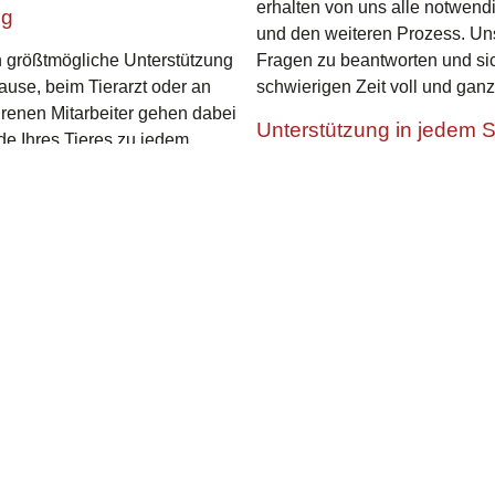
erhalten von uns alle notwend
ng
und den weiteren Prozess. Uns
en größtmögliche Unterstützung
Fragen zu beantworten und sich
Hause, beim Tierarzt oder an
schwierigen Zeit voll und ganz 
hrenen Mitarbeiter gehen dabei
Unterstützung in jedem Sc
de Ihres Tieres zu jedem
Neben dem Transport bieten w
und allen weiteren notwendigen
Last wie möglich abzunehmen, 
ürfnissen und denen Ihres
Ihr Tier konzentrieren können.
 um die Uhr verfügbar,
Das Tierkrematorium Himmelspf
mit wir Ihnen jederzeit zur
Partner für eine professionell
en.
Haustieres. Verlassen Sie sich
und Fürsorge auf seiner letzte
rzeug transportiert, das für die
eres sorgt. Wir verwenden nur
chen und regelmäßig gewartet