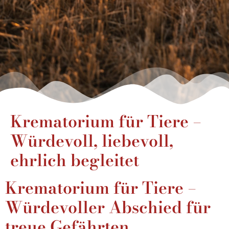
Krematorium für Tiere –
Würdevoll, liebevoll,
ehrlich begleitet
Krematorium für Tiere –
Würdevoller Abschied für
treue Gefährten